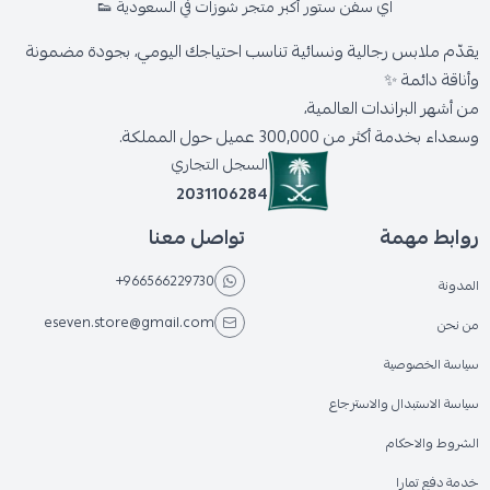
اي سفن ستور أكبر متجر شوزات في السعودية 👟
يقدّم ملابس رجالية ونسائية تناسب احتياجك اليومي، بجودة مضمونة
وأناقة دائمة ✨
من أشهر البراندات العالمية،
وسعداء بخدمة أكثر من 300,000 عميل حول المملكة.
السجل التجاري
2031106284
روابط مهمة
تواصل معنا
+966566229730
المدونة
eseven.store@gmail.com
من نحن
سياسة الخصوصية
سياسة الاستبدال والاسترجاع
الشروط والاحكام
خدمة دفع تمارا