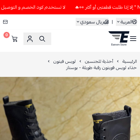
لا تستخدم كود الخصم و التوصيل المجاني " N7 " إلا إذا طلبت قطعتين أو 
العربية
|
ريال سعودي
0
ESEVEN STORE
الرئيسية
أحذية للجنسين
لويس فيتون
حذاء لويس فويتون رقبة طويلة - بوستار