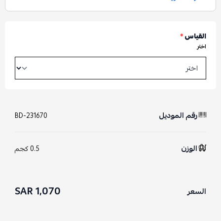
القياس
*
اختر
رقم الموديل
BD-231670
الوزن
0.5 كجم
1,070 SAR
السعر