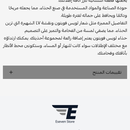
يجعلها قطعة استثنائية تبرز أناقة إطلالتك.
جودة الصناعة والمواد المستخدمة في صنع الحذاء، مما يجعله مريحًا
ودائمًا ويحافظ على جماله لفترة طويلة.
التفاصيل المميزة مثل شعار لويس فويتون ونقشة LV الشهيرة التي تزين
الحذاء، مما يضفي لمسة من الفخامة والتميز على التصميم.
حذاء لويس فويتون يعتبر إضافة رائعة لمجموعة أحذيتك. يمكنك ارتداؤه
مع مختلف الإطلالات سواء كانت للنهار أو المساء، وستكونين محط الأنظار
بأناقتك وفخامتك.
تقييمات المنتج