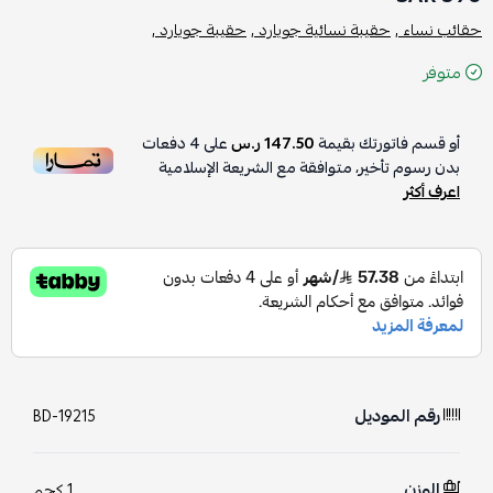
حقائب نساء ,
حقيبة نسائية جويارد ,
حقيبة جويارد ,
متوفر
أو قسم فاتورتك بقيمة
147.50 ر.س
على
4
دفعات
بدون رسوم تأخير، متوافقة مع الشريعة الإسلامية
اعرف أكثر
رقم الموديل
BD-19215
الوزن
1 كجم