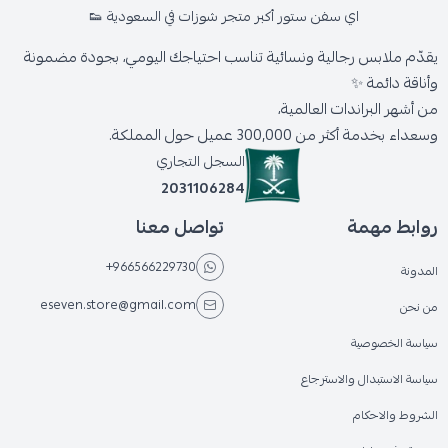
اي سفن ستور أكبر متجر شوزات في السعودية 👟
يقدّم ملابس رجالية ونسائية تناسب احتياجك اليومي، بجودة مضمونة
وأناقة دائمة ✨
من أشهر البراندات العالمية،
وسعداء بخدمة أكثر من 300,000 عميل حول المملكة.
السجل التجاري
2031106284
روابط مهمة
تواصل معنا
+966566229730
المدونة
eseven.store@gmail.com
من نحن
سياسة الخصوصية
سياسة الاستبدال والاسترجاع
الشروط والاحكام