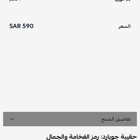
590 SAR
السعر
تفاصيل المنتج
حقيبة جويارد: رمز الفخامة والجمال