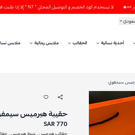
لا تستخدم كود الخصم و التوصيل المجاني " N7 " إلا إذا طلبت قطعتين أو أكثر 👀🔥
سعودي
أحذية نسائية
الحقائب
ملابس رجالية
ملابس نسائ
رميس سيمفوني
حقيبة هيرميس سيمفو
770 SAR
حقائب هيرميس ,
شنط هيرميس ,
حقائ