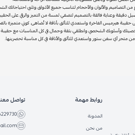
ع من التصاميم والألوان والأحجام لتناسب جميع الأذواق وتلبي احتياجاتك ا
صيل دقيقة وعناية فائقة بالتصميم لتضفي لمسة من التميز والرقي على الحقيبة
حقيبة هيرميس الفاخرة واستعدي للتألق بأناقة لا تُضاهى. كوني متميزة بالف
يتك وأسلوبك الشخصي وانطلقي بثقة وجمال في كل المناسبات مع حقيبة 
 من متجر آي سفن ستور واستعدي للتألق والأناقة في كل مناسبة تحضرينها.
روابط مهمة
تواصل معنا
6229730
المدونة
ail.com
من نحن