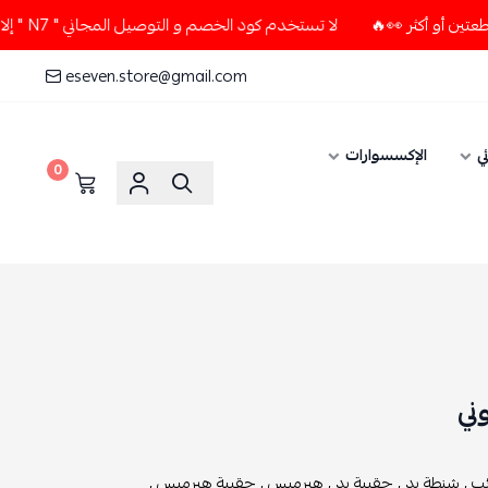
لا تستخدم كود الخصم و التوصيل المجاني " N7 " إلا إذا طلبت قطعتين أو أكثر 👀🔥
eseven.store@gmail.com
ي
الإكسسوارات
0
ني
ب ,
شنطة يد ,
حقيبة يد ,
هيرميس ,
حقيبة هيرميس ,