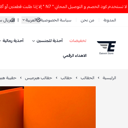
 الخصم و التوصيل المجاني " N7 " إلا إذا طلبت قطعتين أو أكثر 👀🔥
العربية
|
ريال 
المدونة
من نحن
سياسة الخصوصية
تخفيضات
أحذية للجنسين
أحذية رجالية
ESEVEN STORE
الاهداء الرقمي
الرئيسية
الحقائب
حقائب
حقائب هيرميس
حقيبة هي