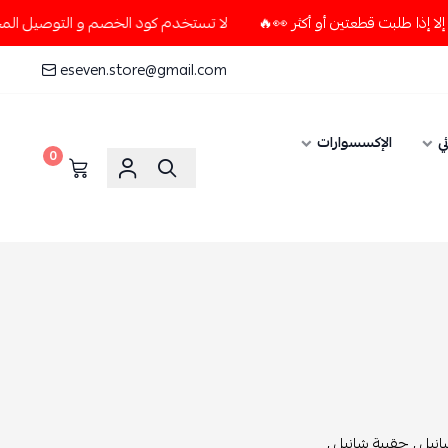
لا تستخدم كود الخصم و التوصيل المجاني " N7 " إلا إذا طلبت قطعتين أو أكثر 👀🔥
eseven.store@gmail.com
ي
الإكسسوارات
0
نيل ,
حقيبة شانيل ,