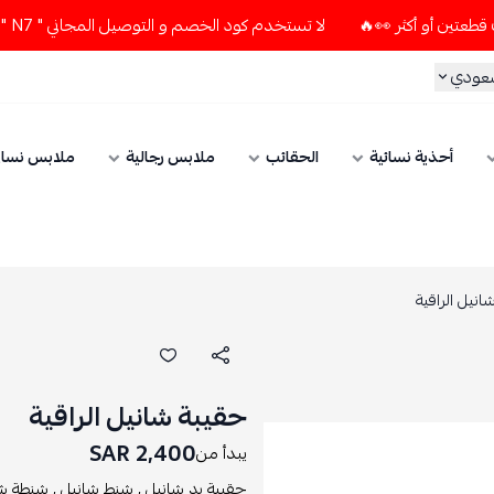
لا تستخدم كود الخصم و التوصيل المجاني " N7 " إلا إذا طلبت قطعتين أو أكثر 👀🔥
سعودي
أحذية نسائية
الحقائب
ملابس رجالية
ملابس نسائ
نيل الراقية
حقيبة شانيل الراقية
2,400 SAR
يبدأ من
حقيبة يد شانيل ,
شنط شانيل ,
شنطة شا