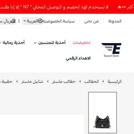
لا تستخدم كود الخصم و التوصيل المجاني " N7 " إلا إذا طلبت قطعتين أو أكثر 👀🔥
العربية
|
ريال 
المدونة
من نحن
سياسة الخصوصية
تخفيضات
أحذية للجنسين
أحذية رجالية
ESEVEN STORE
الاهداء الرقمي
الرئيسية
الحقائب
حقائب ماستر
شانيل ماستر
حقيبة شا