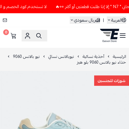
 👀🔥
لا تستخدم كود الخصم و التوصيل المجاني " N7 " إلا إذا 
العربية
|
ريال سعودي
0
ESEVEN STORE
الرئيسية
أحذية نسائية
نيوبالانس نسائي
نيو بالانس 9060
حذاء نيو بالانس 9060 بلو هيز
شوزات للجنسين