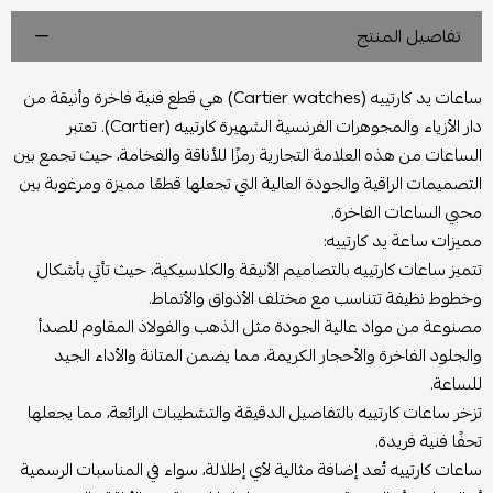
تفاصيل المنتج
ساعات يد كارتييه (Cartier watches) هي قطع فنية فاخرة وأنيقة من
دار الأزياء والمجوهرات الفرنسية الشهيرة كارتييه (Cartier). تعتبر
الساعات من هذه العلامة التجارية رمزًا للأناقة والفخامة، حيث تجمع بين
التصميمات الراقية والجودة العالية التي تجعلها قطعًا مميزة ومرغوبة بين
محبي الساعات الفاخرة.
مميزات ساعة يد كارتييه:
تتميز ساعات كارتييه بالتصاميم الأنيقة والكلاسيكية، حيث تأتي بأشكال
وخطوط نظيفة تتناسب مع مختلف الأذواق والأنماط.
مصنوعة من مواد عالية الجودة مثل الذهب والفولاذ المقاوم للصدأ
والجلود الفاخرة والأحجار الكريمة، مما يضمن المتانة والأداء الجيد
للساعة.
تزخر ساعات كارتييه بالتفاصيل الدقيقة والتشطيبات الرائعة، مما يجعلها
تحفًا فنية فريدة.
ساعات كارتييه تُعد إضافة مثالية لأي إطلالة، سواء في المناسبات الرسمية