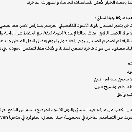
ا يجعله الخيار الأمثل للمناسبات الخاصة والسهرات الفاخرة.
 ماركة جينا نسائي:
خر: يتميز الصندل بلونه الأسود الكلاسيكي المرصع بستراس لامع، مما يضفي بريق
يوفر الكعب الرفيع ارتفاعًا مثاليًا لإطلالة أنثوية أنيقة، مع الحفاظ على الراحة وا
ثنائية: تم تصميم الصندل ليوفر راحة طوال اليوم بفضل النعل المبطن والدعم 
ية: مصنوع من مواد فاخرة تضمن المتانة والأناقة معًا، لتعكس الجودة التي تتم
:
ود
: مرصع بستراس لامع
جلد فاخر ونسيج متين
يع وأنيق
 الكعب من ماركة جينا النسائي باللون الأسود المرصع بالستراس اللامع جزءً
يد من التصاميم الفاخرة في مجموعة جينا المميزة المتوفرة في متجرنا eseven .