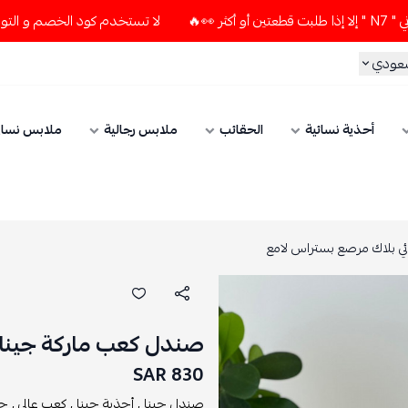
لا تستخدم كود الخصم و التوصيل المجاني " N7 " إلا إذا طلبت قطعتين
سعودي
أحذية نسائية
الحقائب
ملابس رجالية
ملابس نسائ
ي بلاك مرصع بستراس لامع
صندل كعب ماركة جينا 
830 SAR
صندل جينا ,
أحذية جينا ,
كعب عالي ,
حذ