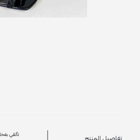
تألقي بفخا
تفاصيل المنتج