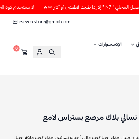
 أو أكثر 👀🔥
لا تستخدم كود الخصم و التوصيل المجاني " N7 " 
eseven.store@gmail.com
ي
الإكسسوارات
0
نسائي بلاك مرصع بستراس لامع
اء جينا ,
حذاء جينا كعب عالي ,
أحذية نسائية ,
حذاء كعب ماركة جينا ,