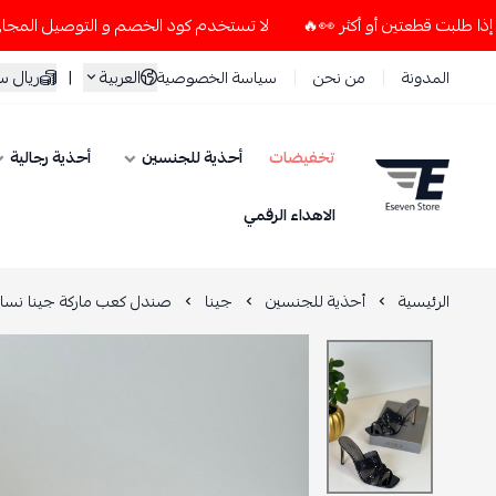
لا تستخدم كود الخصم و التوصيل المجاني " N7 " إلا إذا طلبت قطعتين أو أكثر 👀🔥
العربية
|
ريال 
المدونة
من نحن
سياسة الخصوصية
تخفيضات
أحذية للجنسين
أحذية رجالية
ESEVEN STORE
الاهداء الرقمي
الرئيسية
أحذية للجنسين
جينا
صندل كعب ماركة جينا نسائ