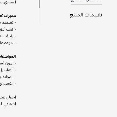
العصري، مم
تقييمات المنتج
مميزات كعب
- تصميم فا
- كعب أنيق: 
- راحة است
- جودة عال
المواصفات
- اللون: أس
- التفاصيل
- المواد: 
- الكعب: رف
اجعلي صندل
اكتشفي المز