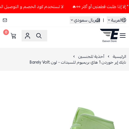
لا تستخدم كود الخصم و التوصيل المجاني " N7 " إلا إذا طلبت قطعتين أو أكثر 
العربية
|
ريال سعودي
0
ESEVEN STORE
الرئيسية
أحذية للجنسين
نايك إير جوردن 1 هاي بريميوم للسيدات - لون Barely Volt