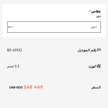
مقاس
*
اختر
رقم الموديل
BD-65932
الوزن
0.5 كجم
449 SAR
السعر
800 SAR