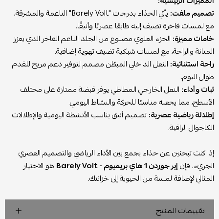
المميزات الرئيسية:
تصميم ملفت:
يأتي الحذاء بدرجات "Barely Volt" الناعمة والمشرقة،
مع لمسات فاخرة تضيف إليه طابعًا عصريًا وأنيقًا.
خامات مميزة:
الجزء العلوي مصنوع من الجلد الناعم الفاخر الذي يعزز
المتانة والراحة، مع لمسات شبكية تضيف تهوية إضافية.
راحة استثنائية:
النعل الداخلي المبطّن مصمم لتوفير دعم مريح للقدم
طوال اليوم.
ثبات وأداء:
النعل الخارجي المطاطي يوفر قبضة ممتازة على مختلف
الأسطح، مما يجعله مناسبًا للحركة والنشاط اليومي.
إطلالة رياضية عصرية:
تصميم أنيق يناسب الأنشطة اليومية والإطلالات
الكاجوال الراقية.
إذا كنت تبحثين عن حذاء يجمع بين الأداء الرياضي والتصميم العصري
الجريء، فإن
إير جوردن 1 هاي بريميوم - Barely Volt
هو الاختيار
المثالي لإضافة لمسة من الحيوية إلى خزانتك.
تقييمات المنتج