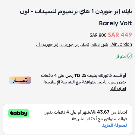
نايك إير جوردن 1 هاي بريميوم للسيدات - لون
Barely Volt
449 SAR
800 SAR
Air Jordan ,
شوز نايك ,
نايك ,
إير جوردن ,
إير جوردن 1 ,
متوفر
أو قسم فاتورتك بقيمة
112.25 ر.س
على
4
دفعات
بدون رسوم تأخير، متوافقة مع الشريعة الإسلامية
اعرف أكثر