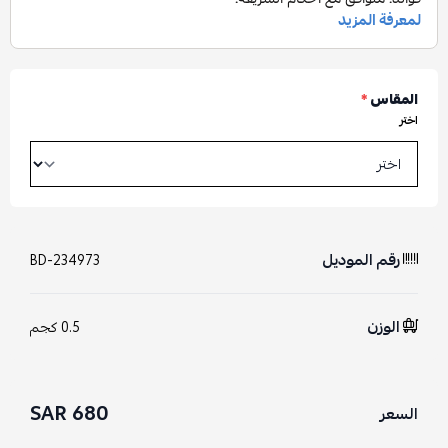
المقاس
*
اختر
رقم الموديل
BD-234973
الوزن
0.5 كجم
680 SAR
السعر