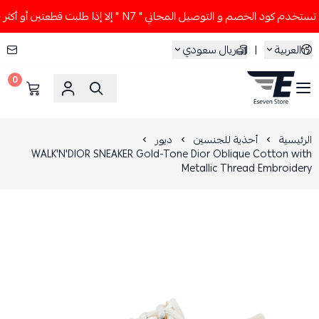
دم كود الخصم و التوصيل المجاني " N7 " إلا إذا طلبت قطعتين أو أكثر 👀🔥
العربية
|
ريال سعودي
0
ESEVEN STORE
الرئيسية
أحذية للجنسين
ديور
WALK'N'DIOR SNEAKER Gold-Tone Dior Oblique Cotton with
Metallic Thread Embroidery