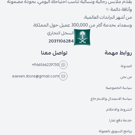
يقدّم ملابس رجالية ونسائية تناسب احتياجك اليومي، بجودة مضمونة
وأناقة دائمة ✨
من أشهر البراندات العالمية،
وسعداء بخدمة أكثر من 300,000 عميل حول المملكة.
السجل التجاري
2031106284
روابط مهمة
تواصل معنا
+966566229730
المدونة
eseven.store@gmail.com
من نحن
سياسة الخصوصية
سياسة الاستبدال والاسترجاع
الشروط والاحكام
خدمة دفع تمارا
برنامج التسويق بالعمولة