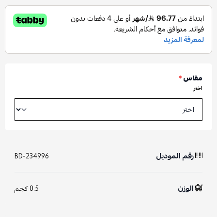
مقاس
*
اختر
رقم الموديل
BD-234996
الوزن
0.5 كجم