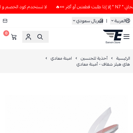
ثر 👀🔥
لا تستخدم كود الخصم و التوصيل المجاني " N7 " إلا إذ
العربية
|
ريال سعودي
0
ESEVEN STORE
الرئيسية
أحذية للجنسين
امينة معادي
هاي هيلز شفاف - أمينة معادي