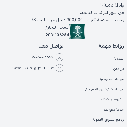
وأناقة دائمة ✨
من أشهر البراندات العالمية،
وسعداء بخدمة أكثر من 300,000 عميل حول المملكة.
السجل التجاري
2031106284
روابط مهمة
تواصل معنا
+966566229730
المدونة
eseven.store@gmail.com
من نحن
سياسة الخصوصية
سياسة الاستبدال والاسترجاع
الشروط والاحكام
خدمة دفع تمارا
برنامج التسويق بالعمولة