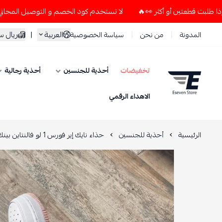
لا تستخدم كود الخصم و التوصيل المجاني " N7 " إلا إذا طلبت قطعتين أو أكثر 👀🔥
العربية
|
ريال 
المدونة
من نحن
سياسة الخصوصية
تخفيضات
أحذية للجنسين
أحذية رجالية
ESEVEN STORE
الاهداء الرقمي
الرئيسية
أحذية للجنسين
حذاء نايك إير فورس 1 لو فالنتاين بينك