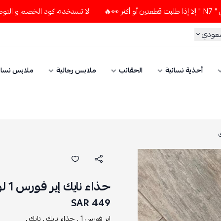
لا تستخدم كود الخصم و التوصيل المجاني " N7 " إلا إذا طلبت قطعتين أو
سعودي
أحذية نسائية
الحقائب
ملابس رجالية
ملابس نسائ
حذاء نايك إير فورس 1 لو فالنتاين بينك
449 SAR
إير فورس 1 ,
حذاء نايك ,
نايك ,