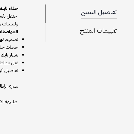
حذاء نايك إير فورس 1 لو فالنتاين 
تفاصيل المنتج
احتفل بأس
ولمسات روم
تقييمات المنتج
المواصفات
تصميم
لو
خامات جلد
شعار
نايك
نعل مطاطي 
تفاصيل أن
تميزي بإطلا
اطلبيهه الآ