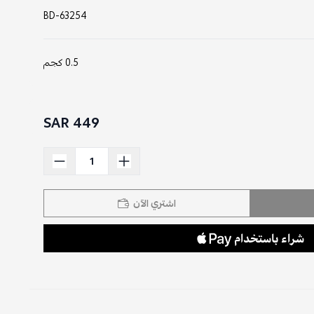
BD-63254
0.5 كجم
449 SAR
اشتري الآن