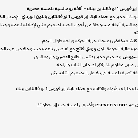
بينك – أناقة رومانسية بلمسة عصرية
لوبك المميز مع
حذاء نايك إير فورس 1 لو فالنتاين باللون الوردي
انسية أنيقة مستوحاة من أجواء الحب. تصميم مثالي لإطلالة ناعمة وجذاب
:
 كات
منخفض يمنحك حرية الحركة وراحة طوال اليوم.
ية عالية الجودة بلون
وردي فاتح
مع تفاصيل ناعمة مستوحاة من عيد الح
 سووش
بتصميم مميز يعكس الطابع العصري والرومانسي.
متين مقاوم للانزلاق لضمان الثبات والراحة.
يقة تضيف لمسة فريدة على التصميم الكلاسيكي.
لة مليئة بالأنوثة والأناقة مع
حذاء نايك إير فورس 1 لو فالنتاين بينك
.
ن عبر
eseven store
وأضيفي لمسة حب إلى خطواتك!