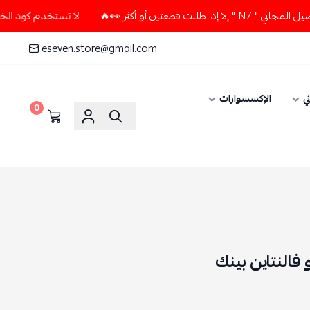
 أكثر 👀🔥
لا تستخدم كود الخصم و التوصيل المجاني " N7 " إل
eseven.store@gmail.com
ي
الإكسسوارات
0