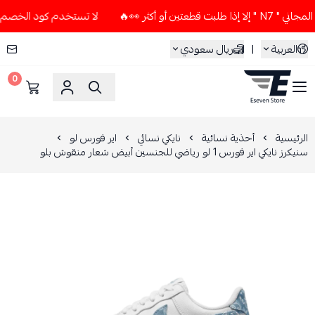
و أكثر 👀🔥
لا تستخدم كود الخصم و التوصيل المجاني " N7 " إ
العربية
|
ريال سعودي
0
ESEVEN STORE
الرئيسية
أحذية نسائية
نايكي نسائي
اير فورس لو
سنيكرز نايكي اير فورس 1 لو رياضي للجنسين أبيض شعار منقوش بلو