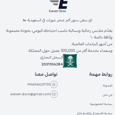
اي سفن ستور أكبر متجر شوزات في السعودية 👟
يقدّم ملابس رجالية ونسائية تناسب احتياجك اليومي، بجودة مضمونة
وأناقة دائمة ✨
من أشهر البراندات العالمية،
وسعداء بخدمة أكثر من 300,000 عميل حول المملكة.
السجل التجاري
2031106284
روابط مهمة
تواصل معنا
+966566229730
المدونة
eseven.store@gmail.com
من نحن
سياسة الخصوصية
سياسة الاستبدال والاسترجاع