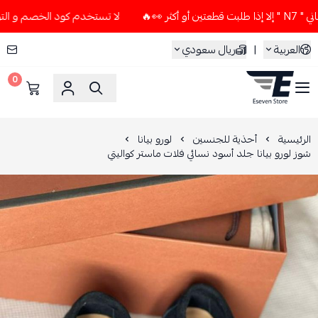
لا تستخدم كود الخصم و التوصيل المجاني " N7 " إلا إذا طلبت ق
العربية
|
ريال سعودي
0
ESEVEN STORE
الرئيسية
أحذية للجنسين
لورو بيانا
شوز لورو بيانا جلد أسود نسائي فلات ماستر كواليتي