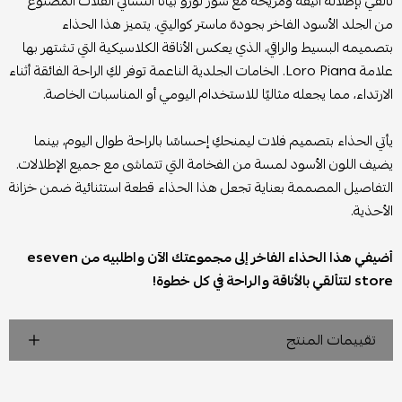
تألقي بإطلالة أنيقة ومريحة مع شوز لورو بيانا النسائي الفلات المصنوع
من الجلد الأسود الفاخر بجودة ماستر كواليتي. يتميز هذا الحذاء
بتصميمه البسيط والراقي، الذي يعكس الأناقة الكلاسيكية التي تشتهر بها
علامة Loro Piana. الخامات الجلدية الناعمة توفر لكِ الراحة الفائقة أثناء
الارتداء، مما يجعله مثاليًا للاستخدام اليومي أو المناسبات الخاصة.
يأتي الحذاء بتصميم فلات ليمنحكِ إحساسًا بالراحة طوال اليوم، بينما
يضيف اللون الأسود لمسة من الفخامة التي تتماشى مع جميع الإطلالات.
التفاصيل المصممة بعناية تجعل هذا الحذاء قطعة استثنائية ضمن خزانة
الأحذية.
أضيفي هذا الحذاء الفاخر إلى مجموعتك الآن واطلبيه من eseven
store لتتألقي بالأناقة والراحة في كل خطوة!
تقييمات المنتج