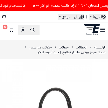
بت قطعتين أو أكثر 👀🔥
لا تستخدم كود الخصم و التوصيل المجان
العربية
|
ريال سعودي
0
ESEVEN STORE
الرئيسية
الحقائب
حقائب
حقائب هيرميس
شنطة هرمز بيركين ماستر كواليتي | جلد أسود فاخر