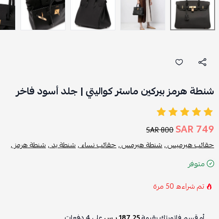
شنطة هرمز بيركين ماستر كواليتي | جلد أسود فاخر
749 SAR
800 SAR
حقائب هيرميس ,
شنطة هيرمس ,
حقائب نساء ,
شنطة يد ,
شنطة هرمز ,
متوفر
تم شراءه
50
مرة
أو قسم فاتورتك بقيمة
187.25 ر.س
على
4
دفعات