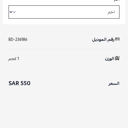
رقم الموديل
BD-236186
الوزن
1 كجم
550 SAR
السعر