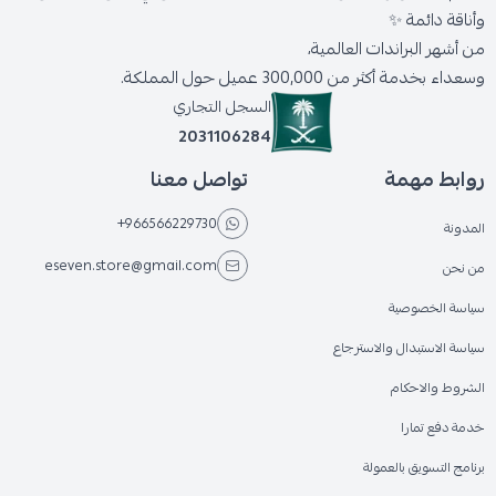
وأناقة دائمة ✨
من أشهر البراندات العالمية،
وسعداء بخدمة أكثر من 300,000 عميل حول المملكة.
السجل التجاري
2031106284
روابط مهمة
تواصل معنا
+966566229730
المدونة
eseven.store@gmail.com
من نحن
سياسة الخصوصية
سياسة الاستبدال والاسترجاع
الشروط والاحكام
خدمة دفع تمارا
برنامج التسويق بالعمولة