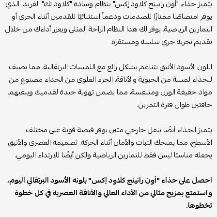
يتميز حذاء "أون رانينج كلاود إكس" بنظام وسادة "كلاود تك" الفريد، الذي
يوفر امتصاصًا ممتازًا للصدمات ودعماً استثنائيًا للقدمين أثناء الجري أو
التمارين الرياضية. يوفر لك هذا النظام الراحة المثلى ويعزز أداءك من خلال
تقديم تجربة جري سلسة ومستقرة.
اللون الأسود الأنيق يتناغم بشكل رائع مع اللمسات البرتقالية، مما يضيف
للحذاء لمسة من الحيوية والأناقة. الجزء العلوي من الحذاء مصنوع من
مواد خفيفة الوزن ومتنفسة، مما يضمن تهوية جيدة لقدميك ويبقيهما
جافتين طوال فترة التمرين.
يتميز الحذاء أيضًا بنعل خارجي متين يوفر قبضة قوية على مختلف
الأسطح، مما يمنحك الثبات والأمان أثناء الحركة. تصميمه العصري والأنيق
يجعله مناسبًا ليس فقط للتمارين الرياضية ولكن أيضًا للارتداء اليومي.
احصل على حذاء "أون رانينج كلاود إكس" بلونه الأسود البرتقالي اليوم،
واستمتع بمزيج مثالي من الأداء العالي والأناقة العصرية في كل خطوة
تخطوها.