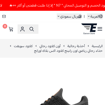
يل المجاني " N7 " إلا إذا طلبت قطعتين أو أكثر 👀🔥
لا تستخ
العربية
|
ريال سعودي
0
ESEVEN STORE
الرئيسية
أحذية رجالية
أون كلاود رجالي
كلاود سويفت
حذاء رجالي رياضي اون رانينج كلاود اكس بلاك اورانج