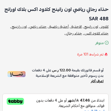
حذاء رجالي رياضي اون رانينج كلاود اكس بلاك اورانج
488 SAR
كلاود ,
اون رانينج ,
الاحذية ,
أحذية رياضية ,
حذاء رياضي ,
اون رارنينج ,
حذاء كلاود اكس ,
حذاء رجالي ,
متوفر
تم شراءه
101
مرة
أو قسم فاتورتك بقيمة
122.00 ر.س
على
4
دفعات
بدون رسوم تأخير، متوافقة مع الشريعة الإسلامية
اعرف أكثر