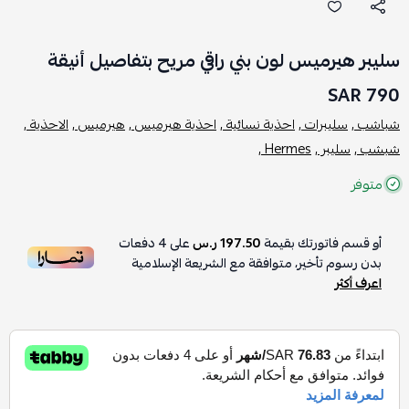
سليبر هيرميس لون بني راقي مريح بتفاصيل أنيقة
790 SAR
شباشب ,
سليبرات ,
احذية نسائية ,
احذية هيرميس ,
هيرميس ,
الاحذية ,
شبشب ,
سليبر ,
Hermes ,
متوفر
أو قسم فاتورتك بقيمة
197.50 ر.س
على
4
دفعات
بدون رسوم تأخير، متوافقة مع الشريعة الإسلامية
اعرف أكثر