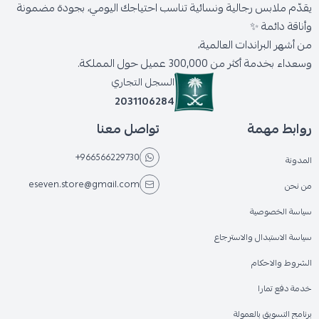
يقدّم ملابس رجالية ونسائية تناسب احتياجك اليومي، بجودة مضمونة
وأناقة دائمة ✨
من أشهر البراندات العالمية،
وسعداء بخدمة أكثر من 300,000 عميل حول المملكة.
السجل التجاري
2031106284
روابط مهمة
تواصل معنا
+966566229730
المدونة
eseven.store@gmail.com
من نحن
سياسة الخصوصية
سياسة الاستبدال والاسترجاع
الشروط والاحكام
خدمة دفع تمارا
برنامج التسويق بالعمولة