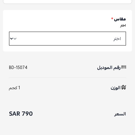
مقاس
*
اختر
رقم الموديل
BD-15074
الوزن
1 كجم
790 SAR
السعر