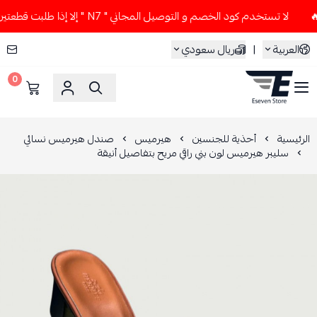
لا تستخدم كود الخصم و التوصيل المجاني " N7 " إلا إذا طلبت قطعتين أو أكثر 👀🔥
العربية
|
ريال سعودي
0
ESEVEN STORE
الرئيسية
أحذية للجنسين
هيرميس
صندل هيرميس نسائي
سليبر هيرميس لون بني راقي مريح بتفاصيل أنيقة