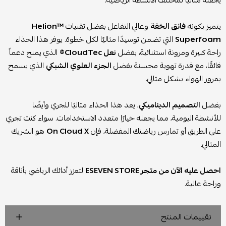
يجعله مثاليًا لمختلف الأنشطة الرياضية.
يتميز بكونه
فائق الخفة
وعالي التفاعل بفضل تقنيات
Helion™
Superfoam
التي تضمن توسيدًا مثاليًا لكل خطوة. يوفر هذا الحذاء
راحة كبيرة ومرونة استثنائية، بفضل
نعل CloudTec®
الذي يمنح دعماً
فائقًا، مع قدرة تهوية محسنة بفضل
الجزء العلوي الشبكي
الذي يسمح
بمرور الهواء بشكل مثالي.
بفضل
التصميم الديناميكي
، يعد هذا الحذاء مثاليًا للجري وأيضًا
للأنشطة اليومية، مما يجعله خيارًا متعدد الاستخدامات. سواء كنت تجري
على الطريق أو تمارس رياضتك المفضلة، فإن
On Cloud X
هو الشريك
المثالي.
احصل عليه الآن من متجر ESEVEN STORE
لتعزز أدائك الرياضي بأناقة
وراحة عالية.
تقييمات المنتج