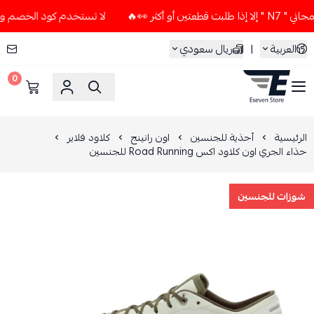
كثر 👀🔥
لا تستخدم كود الخصم و التوصيل المجاني " N7 " إلا إ
العربية
|
ريال سعودي
0
ESEVEN STORE
الرئيسية
أحذية للجنسين
اون رانينج
كلاود فلاير
حذاء الجري اون كلاود اكس Road Running للجنسين
شوزات للجنسين