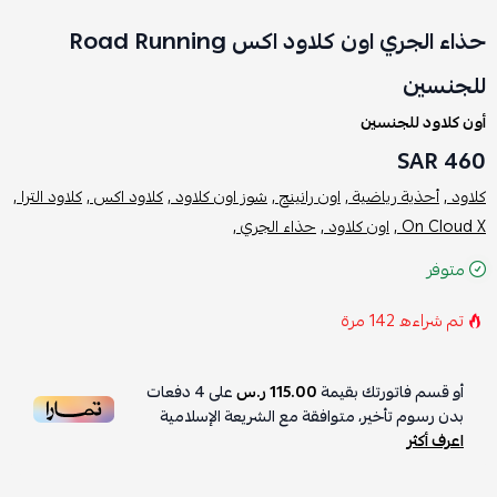
حذاء الجري اون كلاود اكس Road Running
للجنسين
أون كلاود للجنسين
460 SAR
كلاود ,
أحذية رياضية ,
اون رانينج ,
شوز اون كلاود ,
كلاود اكس ,
كلاود الترا ,
On Cloud X ,
اون كلاود ,
حذاء الجري ,
متوفر
تم شراءه
142
مرة
أو قسم فاتورتك بقيمة
115.00 ر.س
على
4
دفعات
بدون رسوم تأخير، متوافقة مع الشريعة الإسلامية
اعرف أكثر