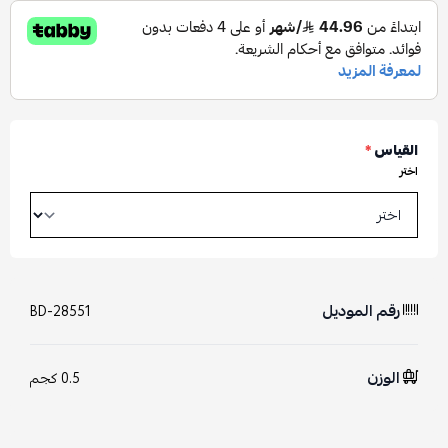
القياس
*
اختر
رقم الموديل
BD-28551
الوزن
0.5 كجم