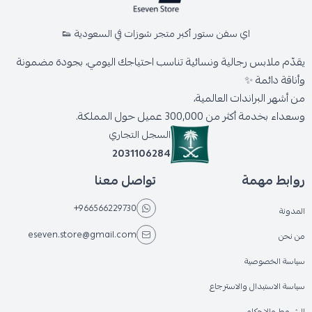
اي سفن ستور أكبر متجر شوزات في السعودية 👟
يقدّم ملابس رجالية ونسائية تناسب احتياجك اليومي، بجودة مضمونة
وأناقة دائمة ✨
من أشهر البراندات العالمية،
وسعداء بخدمة أكثر من 300,000 عميل حول المملكة.
السجل التجاري
2031106284
روابط مهمة
تواصل معنا
+966566229730
المدونة
eseven.store@gmail.com
من نحن
سياسة الخصوصية
سياسة الاستبدال والاسترجاع
الشروط والاحكام