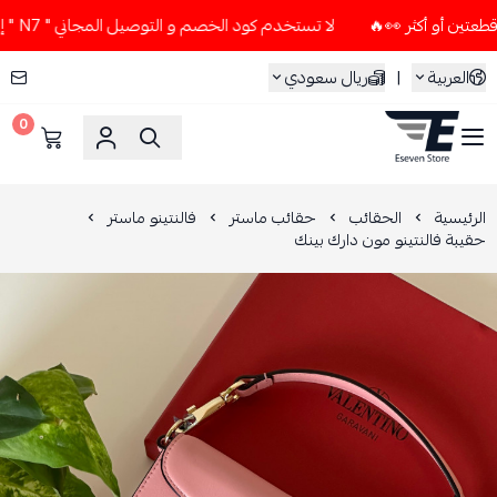
لا تستخدم كود الخصم و التوصيل المجاني " N7 " إلا إذا طلبت قطعتين أو أكثر 👀🔥
العربية
|
ريال سعودي
0
ESEVEN STORE
الرئيسية
الحقائب
حقائب ماستر
فالنتينو ماستر
حقيبة فالنتينو مون دارك بينك