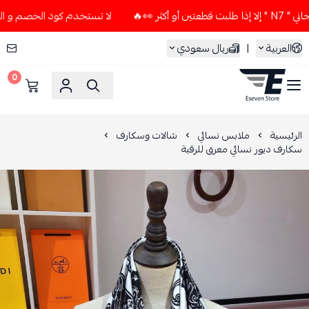
لا تستخدم كود الخصم و التوصيل المجاني " N7 " إلا إذا طلب
العربية
|
ريال سعودي
0
ESEVEN STORE
الرئيسية
ملابس نسائي
شالات وسكارف
سكارف ديور نسائي معرق للرقبة