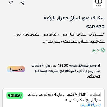
سكارف ديور نسائي معرق للرقبة
530 SAR
اكسسوارات ,
سكارف ,
شال ديور ,
سكارف ديور ,
سكارف رقبة ,
ديور ,
سكارف ديور نسائي ,
سكارف ديور نسائي معرق ,
متوفر
أو قسم فاتورتك بقيمة
132.50 ر.س
على
4
دفعات
بدون رسوم تأخير، متوافقة مع الشريعة الإسلامية
اعرف أكثر