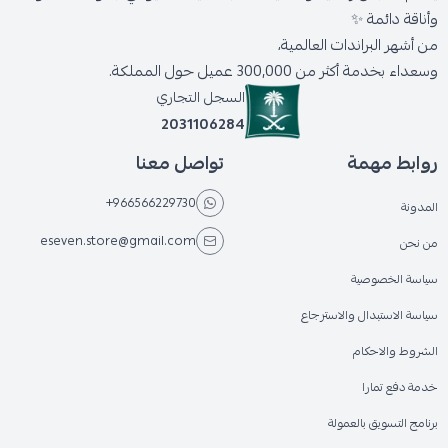
وأناقة دائمة ✨
من أشهر البراندات العالمية،
وسعداء بخدمة أكثر من 300,000 عميل حول المملكة.
السجل التجاري
2031106284
روابط مهمة
تواصل معنا
+966566229730
المدونة
eseven.store@gmail.com
من نحن
سياسة الخصوصية
سياسة الاستبدال والاسترجاع
الشروط والاحكام
خدمة دفع تمارا
برنامج التسويق بالعمولة