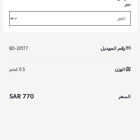
اختر
رقم الموديل
BD-20177
الوزن
0.5 كجم
770 SAR
السعر