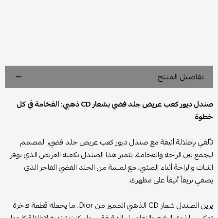
تفاصيل المنتج
صندل ديور كعب عريض جلد فضي بشعار CD ذهبي: الفخامة في كل
خطوة
تألقي بإطلالة أنيقة مع صندل ديور كعب عريض جلد فضي، المصمم
ليجمع بين الراحة والفخامة. يتميز هذا الصندل بكعبه العريض الذي يوفر
الثبات والراحة أثناء المشي، مع لمسة من الجلد الفضي الفاخر الذي
يضفي بريقاً أنيقاً على مظهرك.
يزين الصندل شعار CD الذهبي المميز من Dior، ما يجعله قطعة فاخرة
تعكس الذوق الرفيع والتفاصيل الدقيقة. سواء كنت ترتديه لإطلالة كاجوال