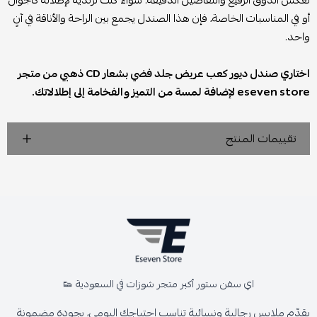
أو في المناسبات الخاصة، فإن هذا الصندل يجمع بين الراحة والأناقة في آنٍ
واحد.
اختاري صندل ديور كعب عريض جلد فضي بشعار CD ذهبي من متجر
eseven store لإضافة لمسة من التميز والفخامة إلى إطلالاتك.
تقييمات المنتج
اي سفن ستور أكبر متجر شوزات في السعودية 👟
يقدّم ملابس رجالية ونسائية تناسب احتياجك اليومي، بجودة مضمونة