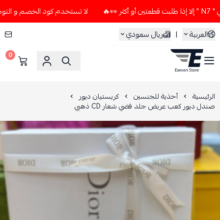
لا تستخدم كود الخصم و التوصيل المجاني " N7 " إلا إذا طلبت ق
العربية
|
ريال سعودي
0
ESEVEN STORE
الرئيسية
أحذية للجنسين
كريستيان ديور
صندل ديور كعب عريض جلد فضي شعار CD ذهبي