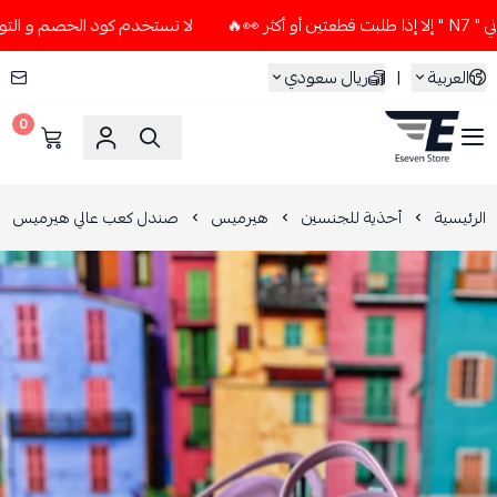
لا تستخدم كود الخصم و التوصيل المجاني " N7 " إلا إذا طلبت 
العربية
|
ريال سعودي
0
ESEVEN STORE
الرئيسية
أحذية للجنسين
هيرميس
صندل كعب عالي هيرميس