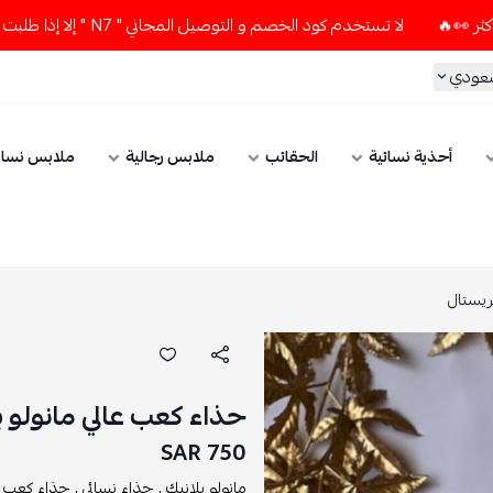
لا تستخدم كود الخصم و التوصيل المجاني " N7 " إلا إذا طلبت قطعتين أو أكثر 👀🔥
سعودي
أحذية نسائية
الحقائب
ملابس رجالية
ملابس نسائ
ريستال
حذاء كعب عالي مانولو ب
750 SAR
مانولو بلانيك ,
حذاء نسائي ,
حذاء كعب عا