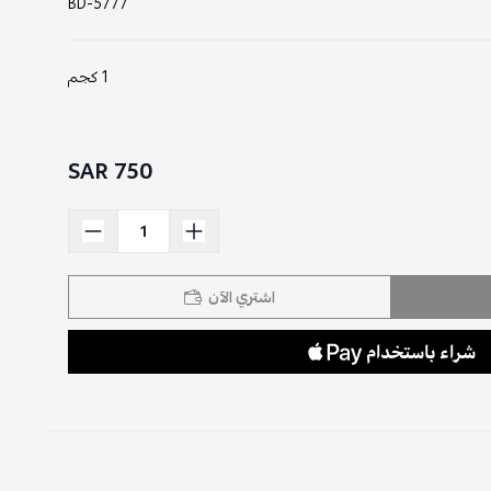
BD-5777
1 كجم
750 SAR
اشتري الآن