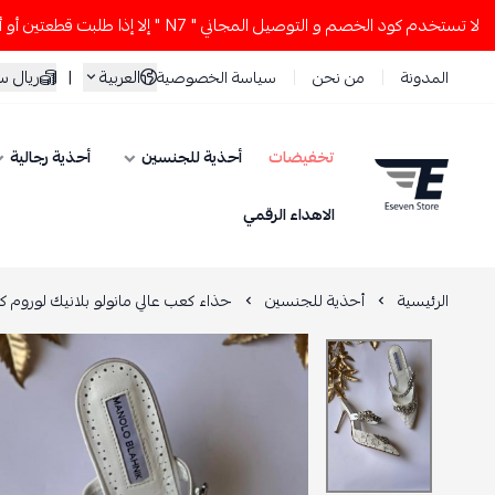
دم كود الخصم و التوصيل المجاني " N7 " إلا إذا طلبت قطعتين أو أكثر 👀🔥
العربية
|
ريال 
المدونة
من نحن
سياسة الخصوصية
تخفيضات
أحذية للجنسين
أحذية رجالية
ESEVEN STORE
الاهداء الرقمي
الرئيسية
أحذية للجنسين
حذاء كعب عالي مانولو بلانيك لوروم ك