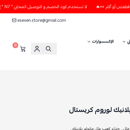
لا تستخدم كود الخصم و التوصيل المجاني " N7 " إلا إذا طلبت قطعتين أو أكثر 👀🔥
eseven.store@gmail.com
ي
الإكسسوارات
0
لانيك لوروم كريستال
لي ,
حذاء كعب عالي مانولو بلانيك ,