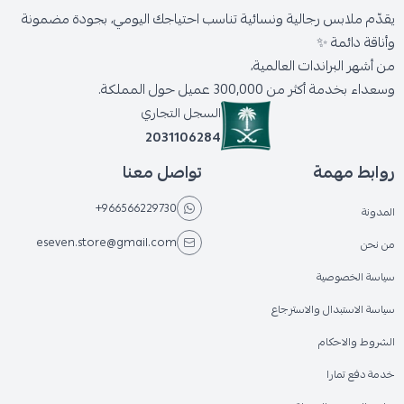
يقدّم ملابس رجالية ونسائية تناسب احتياجك اليومي، بجودة مضمونة
وأناقة دائمة ✨
من أشهر البراندات العالمية،
وسعداء بخدمة أكثر من 300,000 عميل حول المملكة.
السجل التجاري
2031106284
روابط مهمة
تواصل معنا
+966566229730
المدونة
eseven.store@gmail.com
من نحن
سياسة الخصوصية
سياسة الاستبدال والاسترجاع
الشروط والاحكام
خدمة دفع تمارا