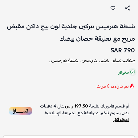
شنطة هيرميس بيركين جلدية لون بيج داكن مقبض
مريح مع تعليقة حصان بيضاء
790 SAR
حقائب نساء ,
شنط ,
هيرميس ,
شنطة هيرميس ,
متوفر
تم شراءه
8
مرات
أو قسم فاتورتك بقيمة
197.50 ر.س
على
4
دفعات
بدون رسوم تأخير، متوافقة مع الشريعة الإسلامية
اعرف أكثر