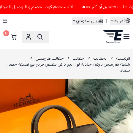
لا تستخدم كود الخصم و التوصيل المجاني " N7 " إلا إذا طلبت قطعتين أو أكثر 👀🔥
العربية
|
ريال سعودي
0
ESEVEN STORE
الرئيسية
الحقائب
حقائب
حقائب هيرميس
شنطة هيرميس بيركين جلدية لون بيج داكن مقبض مريح مع تعليقة حصان
بيضاء