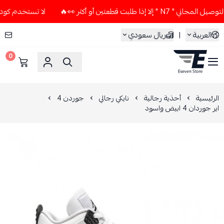
 طلبت قطعتين أو أكثر 👀🔥
لا تستخدم كود الخصم و التوصيل ال
العربية
|
ريال سعودي
0
ESEVEN STORE
الرئيسية
أحذية رجالية
نايكي رجالي
جوردن 4
اير جوردان 4 ابيض واسود