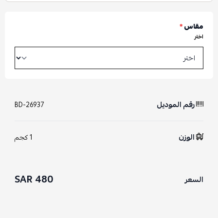
مقاس
*
اختر
رقم الموديل
BD-26937
الوزن
1 كجم
480 SAR
السعر