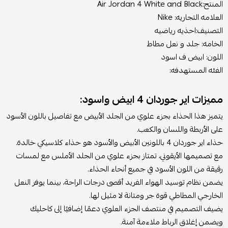
المنتج:Air Jordan 4 White and Black
العلامه التجاريه: Nike
التصنيف:احذيه رياضيه
الخامه: جلد و نعل مطاط
اللون: ابيض ف اسود
الفئه المستهدفه:
مميزات اير جوردان 4 ابيض واسود:
يتميز هذا الحذاء بجزء علوي من الجلد الأبيض مع تفاصيل باللون الأسود
على الأربطة واللسان والكعب.
حذاء اير جوردان 4 باللونين الأبيض والأسود هو حذاء كلاسيكي خالدة.
مع تصميمها الأيقوني، تمتاز بجزء علوي من الجلد الأملس مع لمسات
رقيقة من اللون الأسود في جميع أنحاء الحذاء.
يضمن نظام توسيد الهواء الفريد أقصى درجات الراحة، بينما يوفر النعل
الخارجي المطاطي قوة جر ومتانة لا مثيل لها.
يضيف التصميم في منتصف الجزء العلوي دعمًا إضافيًا إلى كاحليك
ويضمن إغلاق الرباط ملاءمة آمنة.