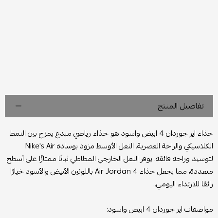
تفاصيل المنتج
حذاء اير جوردان 4 ابيض واسود هو حذاء رياضي مبدع يمزج بين النمط
الكلاسيكي والراحة العصرية. النعل الأوسط مزود بوسادة Nike's Air
لتوسيد وراحة فائقة. يوفر النعل الخارجي المطاطي ثباتًا ممتازًا على أسطح
متعددة، مما يجعل حذاء Air Jordan 4 باللونين الأبيض والأسود خيارًا
رائعًا للارتداء اليومي..
مواصفات اير جوردان 4 ابيض واسود: