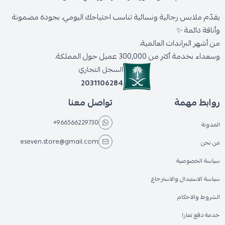
يقدّم ملابس رجالية ونسائية تناسب احتياجك اليومي، بجودة مضمونة
وأناقة دائمة ✨
من أشهر البراندات العالمية،
وسعداء بخدمة أكثر من 300,000 عميل حول المملكة.
السجل التجاري
2031106284
روابط مهمة
تواصل معنا
+966566229730
المدونة
eseven.store@gmail.com
من نحن
سياسة الخصوصية
سياسة الاستبدال والاسترجاع
الشروط والاحكام
خدمة دفع تمارا