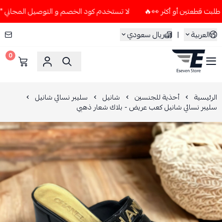
لا تستخدم كود الخصم و التوصيل المجاني " N7 " إلا إذا طلبت قطعتين أو أكثر 👀🔥
العربية
|
ريال سعودي
0
ESEVEN STORE
الرئيسية
أحذية للجنسين
شانيل
سليبر نسائي شانيل
سليبر نسائي شانيل كعب عريض - بلاك شعار ذهبي