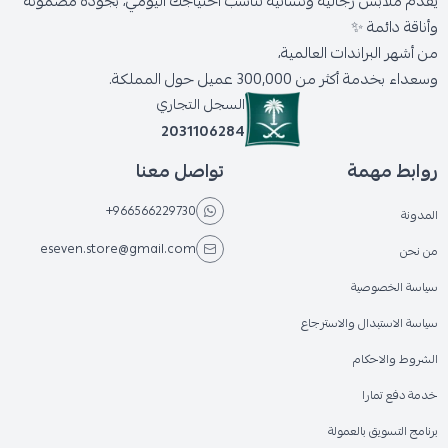
يقدّم ملابس رجالية ونسائية تناسب احتياجك اليومي، بجودة مضمونة
وأناقة دائمة ✨
من أشهر البراندات العالمية،
وسعداء بخدمة أكثر من 300,000 عميل حول المملكة.
السجل التجاري
2031106284
روابط مهمة
تواصل معنا
+966566229730
المدونة
eseven.store@gmail.com
من نحن
سياسة الخصوصية
سياسة الاستبدال والاسترجاع
الشروط والاحكام
خدمة دفع تمارا
برنامج التسويق بالعمولة