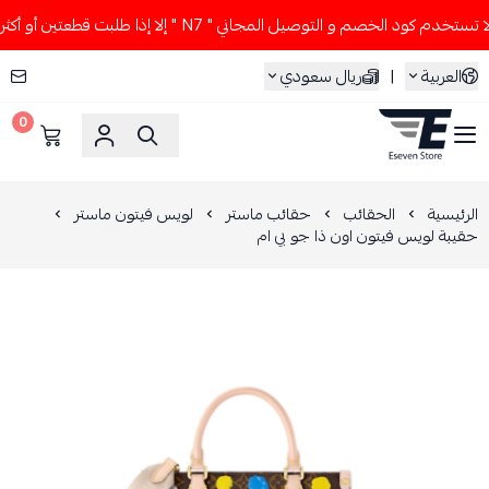
تخدم كود الخصم و التوصيل المجاني " N7 " إلا إذا طلبت قطعتين أو أكثر 👀🔥
العربية
|
ريال سعودي
0
ESEVEN STORE
الرئيسية
الحقائب
حقائب ماستر
لويس فيتون ماستر
حقيبة لويس فيتون اون ذا جو بي ام