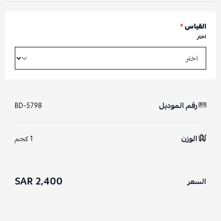
القياس
*
اختر
رقم الموديل
BD-5798
الوزن
1 كجم
2,400 SAR
السعر