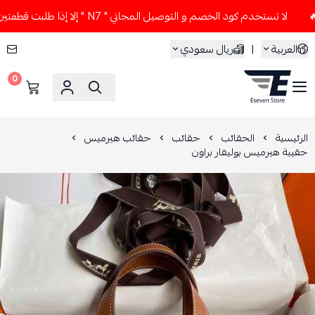
لا تستخدم كود الخصم و التوصيل المجاني " N7 " إلا إذا طلبت قطعتين أو أكثر 👀🔥
العربية
|
ريال سعودي
0
ESEVEN STORE
الرئيسية
الحقائب
حقائب
حقائب هيرميس
حقيبة هيرميس بوليفار براون