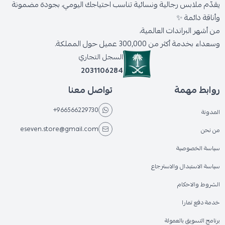
يقدّم ملابس رجالية ونسائية تناسب احتياجك اليومي، بجودة مضمونة
وأناقة دائمة ✨
من أشهر البراندات العالمية،
وسعداء بخدمة أكثر من 300,000 عميل حول المملكة.
السجل التجاري
2031106284
روابط مهمة
تواصل معنا
+966566229730
المدونة
eseven.store@gmail.com
من نحن
سياسة الخصوصية
سياسة الاستبدال والاسترجاع
الشروط والاحكام
خدمة دفع تمارا
برنامج التسويق بالعمولة