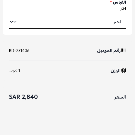
القياس
*
اختر
رقم الموديل
BD-231406
الوزن
1 كجم
2,840 SAR
السعر