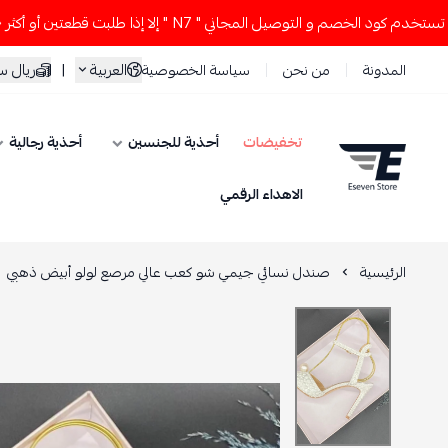
 الخصم و التوصيل المجاني " N7 " إلا إذا طلبت قطعتين أو أكثر 👀🔥
العربية
|
ريال 
المدونة
من نحن
سياسة الخصوصية
تخفيضات
أحذية للجنسين
أحذية رجالية
ESEVEN STORE
الاهداء الرقمي
الرئيسية
صندل نسائي جيمي شو كعب عالي مرصع لولو أبيض ذهبي