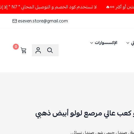
لا تستخدم كود الخصم و التوصيل المجاني " N7 " إلا إذا طلبت قطعتين أو أكثر 👀🔥
eseven.store@gmail.com
ي
الإكسسوارات
0
عب عالي مرصع لولو أبيض ذهبي
ة ,
صندل جيمي شو ,
صندل نسائي ,