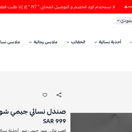
لا تستخدم كود الخصم و التوصيل المجاني " N7 " إلا إذا طلبت قطعتين أو أكثر 👀🔥
سعودي
أحذية نسائية
الحقائب
ملابس رجالية
ملابس نسائ
صندل نسائي جيمي شو ك
999 SAR
كعب عالي ,
شوز جيمي شو ,
أحذية نسائي