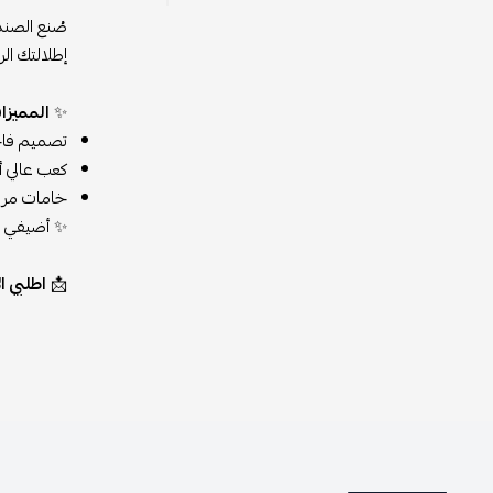
صُنع الصند
إطلالتك الر
✨
المميزا
تصميم فاخر
كعب عالي أ
خامات مريحة 
✨ أضيفي هذ
📩
اطلبي الآن من متج