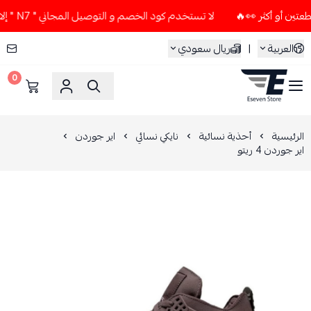
لا تستخدم كود الخصم و التوصيل المجاني " N7 " إلا إذا طلبت قطعتين أو أكثر 👀🔥
العربية
|
ريال سعودي
0
ESEVEN STORE
الرئيسية
أحذية نسائية
نايكي نسائي
اير جوردن
اير جوردن 4 ريتو