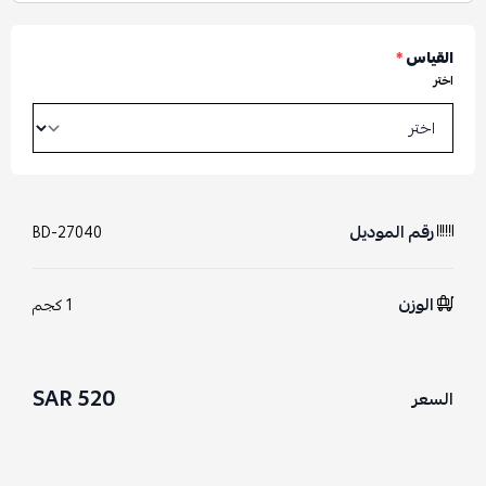
القياس
*
اختر
رقم الموديل
BD-27040
الوزن
1 كجم
520 SAR
السعر