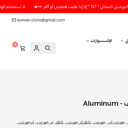
 قطعتين أو أكثر 👀🔥
لا تستخدم كود الخصم و التوصيل المجاني 
eseven.store@gmail.com
ي
الإكسسوارات
0
Alum
,
جوردن اير ,
جوردن ,
نايك اير جوردن ,
نايك ,
اير جوردن ,
ايرجوردن ,