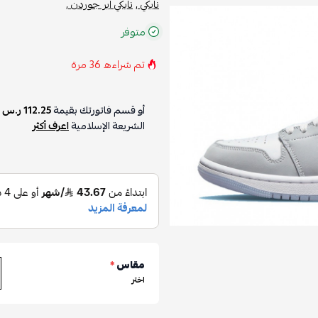
نايكي ,
نايكي اير جوردن ,
متوفر
تم شراءه
36
مرة
أو قسم فاتورتك بقيمة
112.25 ر.س
ع
الشريعة الإسلامية
اعرف أكثر
مقاس
*
اختر