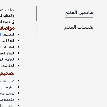
تفاصيل المنتج
والمظهر ال
في جميع أن
تقييمات المنتج
مواصفات ن
التصنيف:
اي
الفئة المس
العلامة التج
اللون : اب
الخامة: ال
المقاسات المت
تصميم ن
كعب مع نع
يوفر نظام ال
توسيد مزد
مقدمة مست
بشعار المار