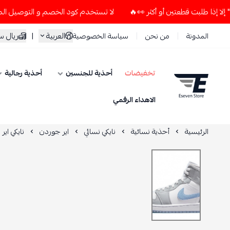
لا تستخدم كود الخصم و التوصيل المجاني " N7 " إلا إذا طلبت قطعتين أو أكثر 👀🔥
العربية
|
ريال 
المدونة
من نحن
سياسة الخصوصية
تخفيضات
أحذية للجنسين
أحذية رجالية
ESEVEN STORE
الاهداء الرقمي
الرئيسية
أحذية نسائية
نايكي نسائي
اير جوردن
نايكي اير ج