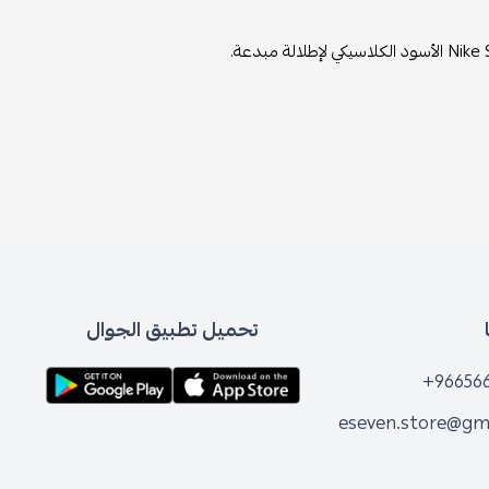
تحميل تطبيق الجوال
+96656
eseven.store@gm