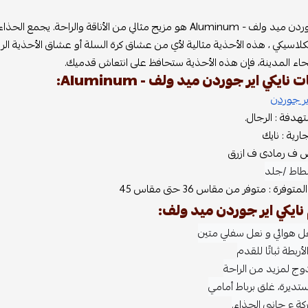
نايكي اير جوردن ميد ولف - Aluminum هو مزيج مثالي من الأناق
كلاسيكي ، هذه الأحذية مثالية لأي من عشاق كرة السلة أو عشاق الأحذية ال
حاء المدينة، فإن هذه الأحذية ستحافظ على انتعاش قدميك.
ايكي اير جوردن ميد ولف - Aluminum:
ر جوردن
تهدفة : الرجال.
ارية : نايك
يض ف رمادى ف ازرق
مطاط /جلد
وفرة : متوفر من مقاس 36 حتى مقاس 45
ايكي اير جوردن ميد ولف:
ل هوائي و نعل سفلي متين
أربطة ثباتًا للقدم
وج لمزيد من الراحة
ديرة، غلق برباط أمامي
كة ع جانبى الحذاء.