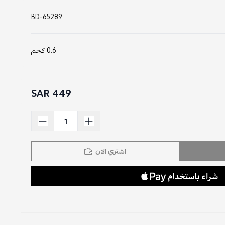
BD-65289
0.6 كجم
449 SAR
اشتري الآن