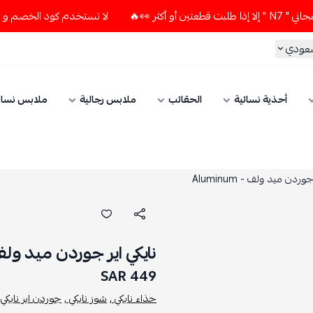
لا تستخدم كود الخصم و التوصيل المجاني " N7 " إلا إذا طلبت
سعودي
أحذية نسائية
الحقائب
ملابس رجالية
ملابس نسائ
وردن ميد ولف - Aluminum
نايكي اير جوردن ميد ولف - inum
449 SAR
حذاء نايكي ,
شوز نايكي ,
جوردن اير نايكي 