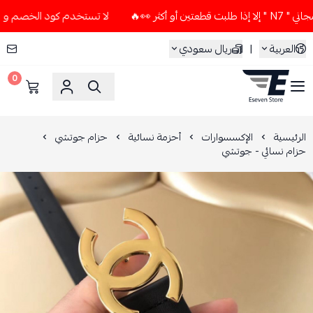
 👀🔥
لا تستخدم كود الخصم و التوصيل المجاني " N7 " إلا إذا 
العربية
|
ريال سعودي
0
ESEVEN STORE
الرئيسية
الإكسسوارات
أحزمة نسائية
حزام جوتشي
حزام نسائي - جوتشي