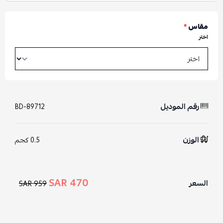
مقاس
*
اختر
رقم الموديل
BD-89712
الوزن
0.5 كجم
470 SAR
السعر
959 SAR