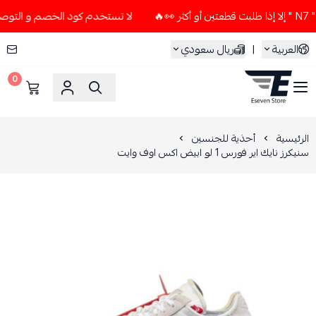
لا تستخدم كود الخصم و التوصيل المجاني " N7 " إلا إذا طلبت قطعت
العربية
|
ريال سعودي
0
ESEVEN STORE
الرئيسية
أحذية للجنسين
سنيكرز نايك اير فورس 1 لو ابيض اكس اوف وايت