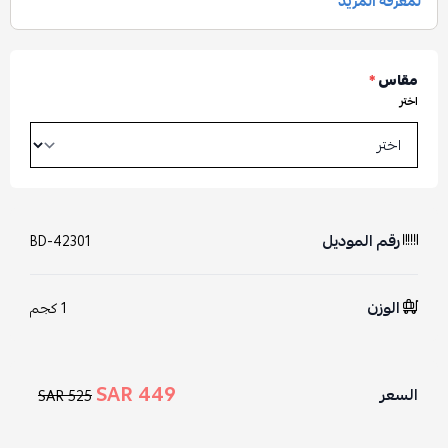
مقاس
*
اختر
رقم الموديل
BD-42301
الوزن
1 كجم
449 SAR
السعر
525 SAR