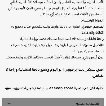
الأداء المريح والتصميم الفاخر. يتميز الحذاء بوسادة Air المريحة التي
تمنحك دعماً فائقاً وراحة طوال اليوم، بينما يضفي اللون الأبيض النقي
لمسة من الأناقة العصرية التي تلائم أي إطلالة.
المزايا الرئيسية:
تصميم حصري:
تعاون بين نايك وأوف وايت لتقديم حذاء يجمع بين
الأناقة والفخامة.
راحة فائقة:
وسادة Air المدمجة تمنحك دعماً وراحة مثالية.
تفاصيل مميزة:
النصوص البارزة وتفاصيل أوف وايت الفريدة تضيف
لمسة عصرية وجريئة.
لون أبيض نقي:
يمنحك إطلالة أنيقة تناسب مختلف الأزياء والمناسبات.
اقتني سنيكرز نايك إير فورس 1 لو اليوم وتمتع بأناقة استثنائية وراحة لا
تضاهى.
اطلبه الآن عبر متجرنا eseven store. واستمتع بتجربة تسوق مميزة.
تقييمات المنتج