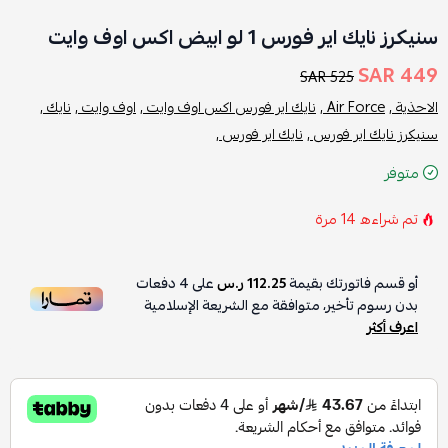
سنيكرز نايك اير فورس 1 لو ابيض اكس اوف وايت
449 SAR
525 SAR
الاحذية ,
Air Force ,
نايك اير فورس اكس اوف وايت ,
اوف وايت ,
نايك ,
سنيكرز نايك اير فورس ,
نايك اير فورس ,
متوفر
تم شراءه
14
مرة
أو قسم فاتورتك بقيمة
112.25 ر.س
على
4
دفعات
بدون رسوم تأخير، متوافقة مع الشريعة الإسلامية
اعرف أكثر