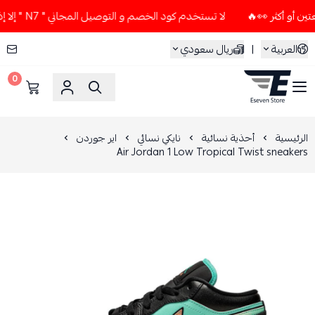
لا تستخدم كود الخصم و التوصيل المجاني " N7 " إلا إذا طلبت قطعتين أو أكثر 👀🔥
العربية
|
ريال سعودي
0
ESEVEN STORE
الرئيسية
أحذية نسائية
نايكي نسائي
اير جوردن
Air Jordan 1 Low Tropical Twist sneakers