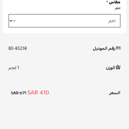
مقاس
*
اختر
رقم الموديل
BD-85258
الوزن
1 كجم
410 SAR
السعر
671 SAR