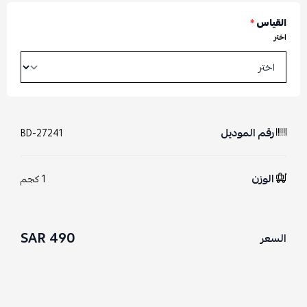
القياس
*
اختر
رقم الموديل
BD-27241
الوزن
1 كجم
490 SAR
السعر