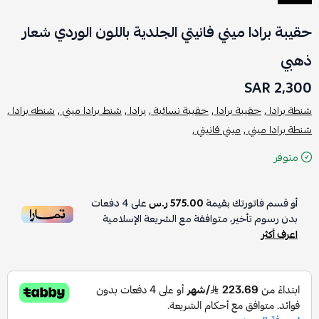
حقيبة برادا ميني فانيتي الجلدية باللون الوردي شعار
ذهبي
2,300 SAR
شنطة برادا ,
حقيبة برادا ,
حقيبة نسائية ,
برادا ,
شنط برادا ميني ,
شنطه برادا ,
شنطة برادا ميني ,
ميني فانيتي ,
متوفر
أو قسم فاتورتك بقيمة
575.00 ر.س
على
4
دفعات
بدون رسوم تأخير، متوافقة مع الشريعة الإسلامية
اعرف أكثر