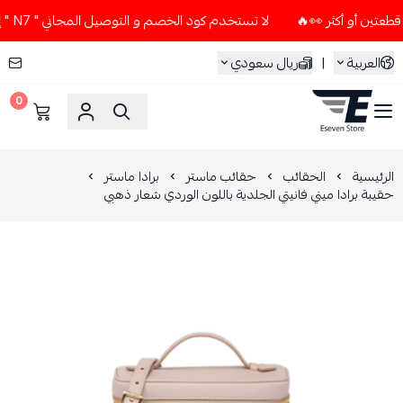
لا تستخدم كود الخصم و التوصيل المجاني " N7 " إلا إذا طلبت قطعتين أو أكثر 👀🔥
العربية
|
ريال سعودي
0
ESEVEN STORE
الرئيسية
الحقائب
حقائب ماستر
برادا ماستر
حقيبة برادا ميني فانيتي الجلدية باللون الوردي شعار ذهبي