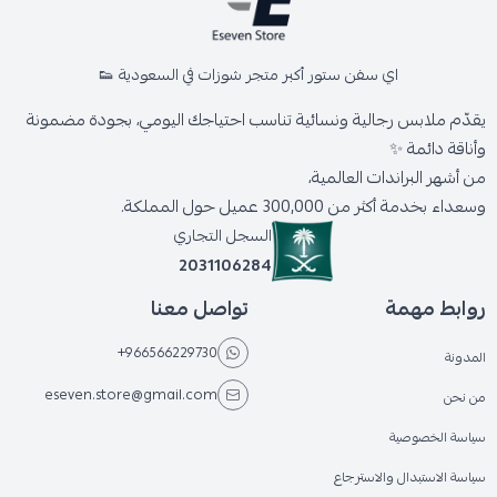
اي سفن ستور أكبر متجر شوزات في السعودية 👟
يقدّم ملابس رجالية ونسائية تناسب احتياجك اليومي، بجودة مضمونة
وأناقة دائمة ✨
من أشهر البراندات العالمية،
وسعداء بخدمة أكثر من 300,000 عميل حول المملكة.
السجل التجاري
2031106284
روابط مهمة
تواصل معنا
+966566229730
المدونة
eseven.store@gmail.com
من نحن
سياسة الخصوصية
سياسة الاستبدال والاسترجاع