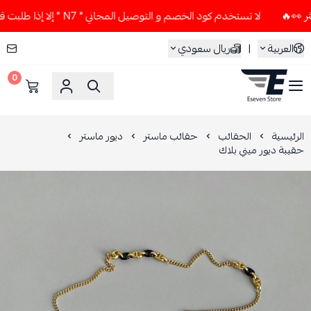
لا تستخدم كود الخصم و التوصيل المجاني " N7 " إلا إذا طلبت قطعتين أو أكثر 👀🔥
العربية
|
ريال سعودي
0
ESEVEN STORE
الرئيسية
الحقائب
حقائب ماستر
ديور ماستر
حقيبة ديور ميني بلاك