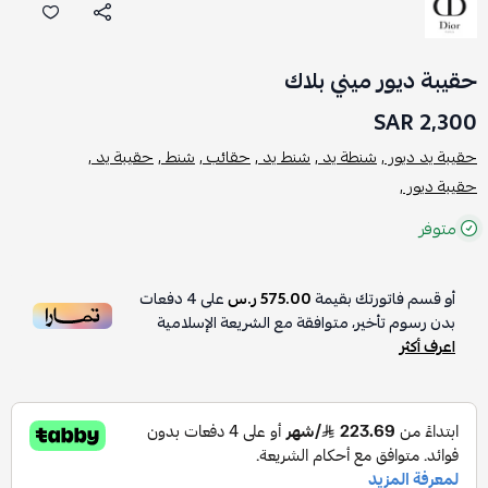
حقيبة ديور ميني بلاك
2,300 SAR
حقيبة يد ديور ,
شنطة يد ,
شنط يد ,
حقائب ,
شنط ,
حقيبة يد ,
حقيبة ديور ,
متوفر
أو قسم فاتورتك بقيمة
575.00 ر.س
على
4
دفعات
بدون رسوم تأخير، متوافقة مع الشريعة الإسلامية
اعرف أكثر