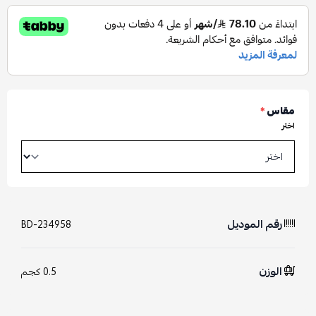
مقاس
*
اختر
رقم الموديل
BD-234958
الوزن
0.5 كجم