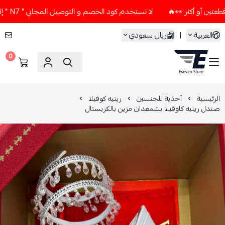
لا تستخدم كود الخصم و التوصيل المجاني " N7 " إلا إذا طلبت قطعتين أو أكثر 👀🔥
العربية
|
ريال سعودي
0
ESEVEN STORE
الرئيسية
أحذية للجنسين
رينيه كوفيلا
صندل رينيه كاوفيلا بشمعدان مزين بالكريستال