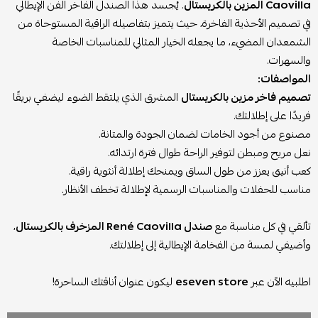
Caovilla المزين بالكريستال
. يُجسد هذا الصندل الفاخر الفن الإيطالي
في تصميم الأحذية الفاخرة، حيث يتميز بتفاصيله الراقية المستوحاة من
الشمعدان المضيء، ما يجعله الخيار المثالي للمناسبات الخاصة
والسهرات.
المواصفات:
تصميم فاخر مزين بالكريستال
المشرق الذي يلتقط الضوء ليضفي بريقًا
فريدًا على إطلالتك.
مصنوع من أجود الخامات لضمان الجودة والمتانة.
نعل مريح ومبطن لتوفير الراحة طوال فترة ارتدائه.
كعب أنيق يعزز من طول الساق ويمنحك إطلالة أنثوية راقية.
مناسب للحفلات والمناسبات الرسمية لإطلالة تخطف الأنظار.
تألقي في كل مناسبة مع
صندل René Caovilla المزخرف بالكريستال
،
وأضيفي لمسة من الفخامة الإيطالية إلى إطلالتك.
اطلبيه الآن عبر
eseven store
ليكون عنوان أناقتك الساحرة!