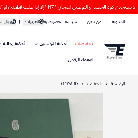
م كود الخصم و التوصيل المجاني " N7 " إلا إذا طلبت قطعتين أو أكثر 👀🔥
العربية
|
ريال 
المدونة
من نحن
سياسة الخصوصية
تخفيضات
أحذية للجنسين
أحذية رجالية
ESEVEN STORE
الاهداء الرقمي
الرئيسية
الحقائب
GOYARD