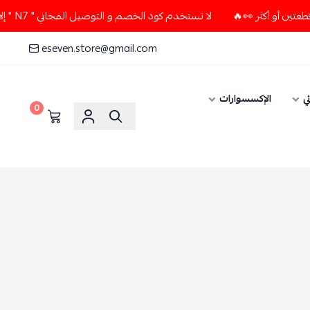
لا تستخدم كود الخصم و التوصيل المجاني " N7 " إلا إذا طلبت قطعتين أو أكثر 👀🔥
eseven.store@gmail.com
ي
الإكسسوارات
0