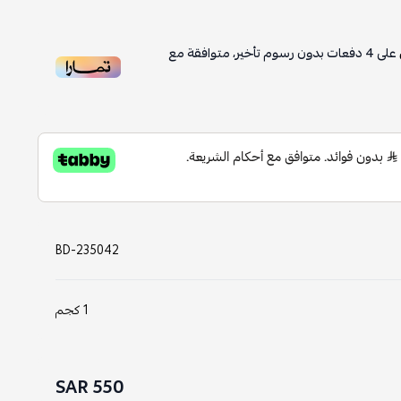
على
4
دفعات بدون رسوم تأخير، متوافقة مع
BD-235042
1 كجم
550 SAR