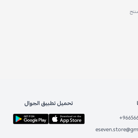
منتج
تحميل تطبيق الجوال
+96656
eseven.store@gm