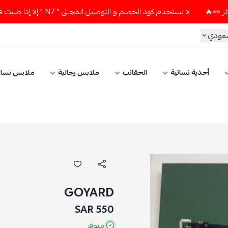
لا تستخدم كود الخصم و التوصيل المجاني " N7 " إلا إذا طلبت قطعتين أو أكثر 👀🔥
سعودي
أحذية نسائية
الحقائب
ملابس رجالية
ملابس نسائ
GOYARD
550 SAR
متوفر