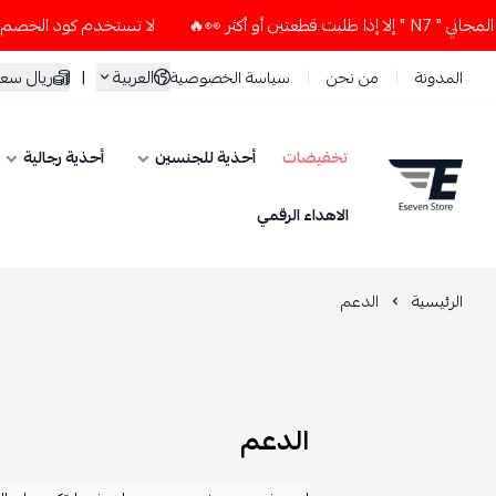
كثر 👀🔥
لا تستخدم كود الخصم و التوصيل المجاني " N7 " إلا إ
العربية
|
ريال سع
المدونة
من نحن
سياسة الخصوصية
تخفيضات
أحذية للجنسين
أحذية رجالية
ESEVEN STORE
الاهداء الرقمي
الرئيسية
الدعم
الدعم