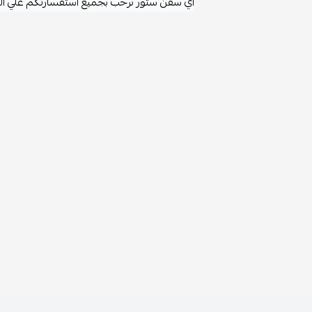
اي سفن ستور نرحب بجميع استفسارتكم علي ا