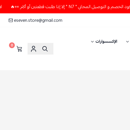
المجاني " N7 " إلا إذا طلبت قطعتين أو أكثر 👀🔥
لا تستخدم ك
eseven.store@gmail.com
الإكسسوارات
0