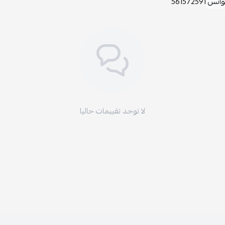
لواتس
561572591
لا توجد تقييمات حاليا