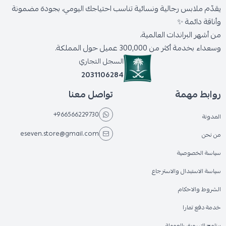
يقدّم ملابس رجالية ونسائية تناسب احتياجك اليومي، بجودة مضمونة
وأناقة دائمة ✨
من أشهر البراندات العالمية،
وسعداء بخدمة أكثر من 300,000 عميل حول المملكة.
السجل التجاري
2031106284
روابط مهمة
تواصل معنا
+966566229730
المدونة
eseven.store@gmail.com
من نحن
سياسة الخصوصية
سياسة الاستبدال والاسترجاع
الشروط والاحكام
خدمة دفع تمارا
برنامج التسويق بالعمولة