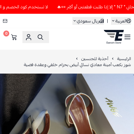
🔥
لا تستخدم كود الخصم و التوصيل المجاني " N7 " إلا إذا ط
العربية
|
ريال سعودي
0
ESEVEN STORE
الرئيسية
أحذية للجنسين
شوز بكعب أمينة معادي نسائي أبيض بحزام خلفي وعقدة فضية