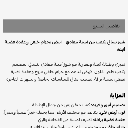
تفاصيل المنتج
شوز نسائي بكعب من أمينة معادي – أبيض بحزام خلفي وعقدة فضية
أنيقة
تميزي بإطلالة أنيقة وعصرية مع شوز أمينة معادي النسائي المصمم
بكعب فاخر، باللون الأبيض الناعم مع حزام خلفي مريح وعقدة فضية
تضفي لمسة براقة. تصميم مثالي للمناسبات الخاصة والسهرات الفاخرة.
المزايا:
تصميم أنيق وفريد:
كعب متقن يعزز من جمال الإطلالة.
لون أبيض نقي:
يتناغم مع مختلف الأزياء، مما يجعله خياراً عملياً ومميزاً.
عقدة فضية براقة:
تضيف لمسة من الفخامة والرقي.
حزام خلفي مريح:
يضمن الثبات والراحة خلال ارتدائك له.