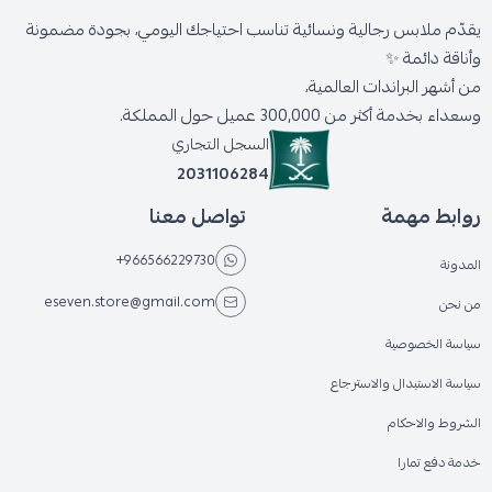
يقدّم ملابس رجالية ونسائية تناسب احتياجك اليومي، بجودة مضمونة
وأناقة دائمة ✨
من أشهر البراندات العالمية،
وسعداء بخدمة أكثر من 300,000 عميل حول المملكة.
السجل التجاري
2031106284
روابط مهمة
تواصل معنا
+966566229730
المدونة
eseven.store@gmail.com
من نحن
سياسة الخصوصية
سياسة الاستبدال والاسترجاع
الشروط والاحكام
خدمة دفع تمارا