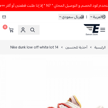
 الخصم و التوصيل المجاني " N7 " إلا إذا طلبت قطعتين أو أكثر 👀🔥
العربية
|
ريال سعودي
0
ESEVEN STORE
الرئيسية
أحذية للجنسين
Nike dunk low off white lot 14