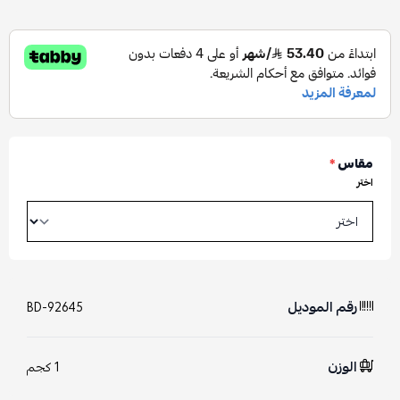
مقاس
*
اختر
رقم الموديل
BD-92645
الوزن
1 كجم