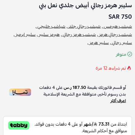
سليبر هرمز رجالي أبيض جلدي نعل بني
750 SAR
شبشب هيرمس ,
شبشب رجالي جلد ,
شباشب خليجي ,
شبشب رجالي هرمز ,
شبشب هرمز رجالي ,
هيرمز سليبر ,
سليبر ايرميز ,
سليبر رجالي ,
سليبر هرمز ,
متوفر
تم شراءه
12
مرة
أو قسم فاتورتك بقيمة
187.50 ر.س
على
4
دفعات
بدون رسوم تأخير، متوافقة مع الشريعة الإسلامية
اعرف أكثر