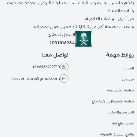
يقدّم ملابس رجالية ونسائية تناسب احتياجك اليومي، بجودة مضمونة
وأناقة دائمة ✨
من أشهر البراندات العالمية،
وسعداء بخدمة أكثر من 300,000 عميل حول المملكة.
السجل التجاري
2031106284
روابط مهمة
تواصل معنا
+966566229730
المدونة
eseven.store@gmail.com
من نحن
سياسة الخصوصية
سياسة الاستبدال والاسترجاع
الشروط والاحكام
خدمة دفع تمارا
برنامج التسويق بالعمولة