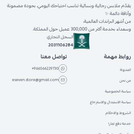
يقدّم ملابس رجالية ونسائية تناسب احتياجك اليومي، بجودة مضمونة
وأناقة دائمة ✨
من أشهر البراندات العالمية،
وسعداء بخدمة أكثر من 300,000 عميل حول المملكة.
السجل التجاري
2031106284
روابط مهمة
تواصل معنا
+966566229730
المدونة
eseven.store@gmail.com
من نحن
سياسة الخصوصية
سياسة الاستبدال والاسترجاع
الشروط والاحكام
خدمة دفع تمارا