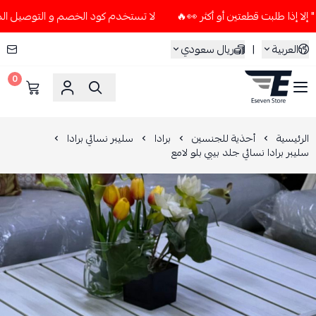
لا تستخدم كود الخصم و التوصيل المجاني " N7 " إلا إذا طلبت قطعتين أو أكثر 
العربية
|
ريال سعودي
0
ESEVEN STORE
الرئيسية
أحذية للجنسين
برادا
سليبر نسائي برادا
سليبر برادا نسائي جلد بيبي بلو لامع