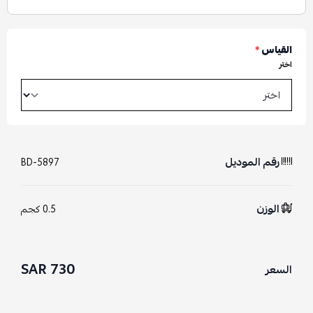
القياس
*
اختر
رقم الموديل
BD-5897
الوزن
0.5 كجم
730 SAR
السعر