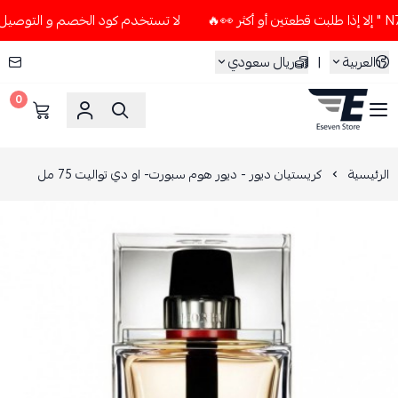
لا تستخدم كود الخصم و التوصيل المجاني " N7 " إلا إذا طلبت قطعتين
العربية
|
ريال سعودي
0
ESEVEN STORE
الرئيسية
كريستيان ديور - ديور هوم سبورت- او دي تواليت 75 مل